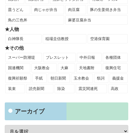
皿うどん
肉じゃが弁当
肉豆腐
豚の生姜焼き弁当
鳥の三色丼
麻婆豆腐弁当
★人物
白神隊長
稲場圭信教授
空港保育園
★その他
スーパー防潮堤
ブレスレット
中外日報
各種団体
国連機関
大阪教会
大麻
天地書附
復興住宅
復興祈願祭
手紙
朝日新聞
玉水教会
祭詞
義援金
装束
読売新聞
除染
震災関連死
高政
アーカイブ