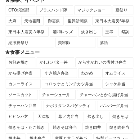
★催事、イベント
OTO倶楽部
ブラスバンド隊
マジックショー
夏祭り
大麻
天地書附
御霊祭
復興祈願祭
東日本大震災5年祭
東日本大震災３年祭
浦和レッズ
炊き出し
玉串
祭詞
納涼夏祭り
美容師
落語
★食事メニュー
お好み焼き
かしわバター丼
からすがれいの煮付け弁当
から揚げ弁当
すき焼き弁当
わかめ
オムライス
カレーライス
コロッケとミンチカツ弁当
シャケ弁当
ソースカツ丼
チャーシュー丼
チャーハンとから揚げ弁当
チャーハン弁当
ナポリタンスパゲッティ
ハンバーグ弁当
ビビンバ丼
天津飯
幕ノ内弁当
炊き出し
焼きそば
焼きそば・たこ焼き
焼きそば弁当
焼き肉丼
焼き肉弁当
焼肉丼
焼肉弁当
煮豚とサラダ弁当
特製ビーフカレー