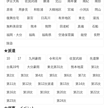
伊豆大島
佐賀武雄
勝浦
北山
南牟婁
南紀
南部
原発
周参見
和歌浦
大鶴地区
宮城
小渕浜
岡山
復興住宅
新宮
日高川
有井地区
東北
湯浅
無料美容室
熊本
熊野
田老町
真備
石船
福岡・大分
福島
福島県
空港保育園
能登
長野
除染
★派遣
10
17
九州豪雨
令和元年
佐賀武雄
先遣隊
台風19号
大分豪雨
東北第31次
熊本地震
第1次
第2次
第3次
第4次
第5次
第6次
第7次
第9次
第11次
第12次
第12次派遣
第13次
第14次
第15次
第16次
第18次
第19次
第20次
第21次
第22次
第23次
第24次