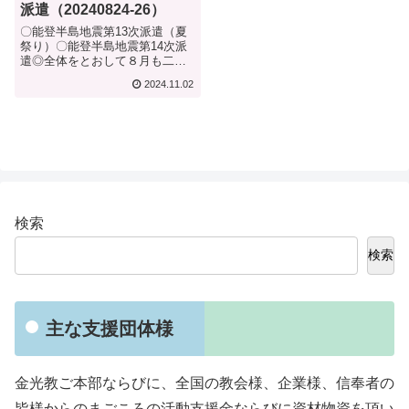
派遣（20240824-26）
〇能登半島地震第13次派遣（夏
祭り）〇能登半島地震第14次派
遣◎全体をとおして８月も二度
の派遣を遂行し、私たちが拠点
2024.11.02
を置いて支援させていただいて
いる輪島市門前町浦上地区で
は、７月の御神事「獅子舞」に
続き８月は「納涼祭」が執り行
われた。私たち...
検索
検索
主な支援団体様
金光教ご本部ならびに、全国の教会様、企業様、信奉者の
皆様からのまごころの活動支援金ならびに資材物資を頂い