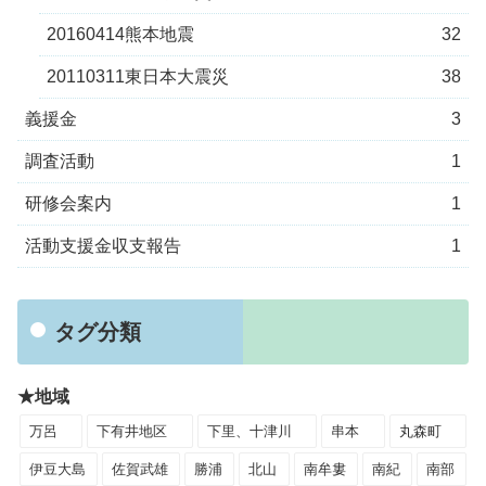
20160414熊本地震
32
20110311東日本大震災
38
義援金
3
調査活動
1
研修会案内
1
活動支援金収支報告
1
タグ分類
★地域
万呂
下有井地区
下里、十津川
串本
丸森町
伊豆大島
佐賀武雄
勝浦
北山
南牟婁
南紀
南部