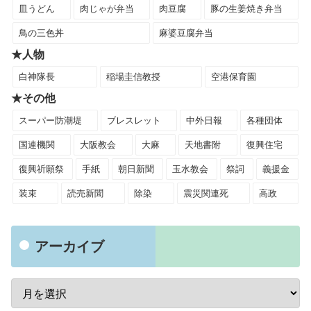
皿うどん
肉じゃが弁当
肉豆腐
豚の生姜焼き弁当
鳥の三色丼
麻婆豆腐弁当
★人物
白神隊長
稲場圭信教授
空港保育園
★その他
スーパー防潮堤
ブレスレット
中外日報
各種団体
国連機関
大阪教会
大麻
天地書附
復興住宅
復興祈願祭
手紙
朝日新聞
玉水教会
祭詞
義援金
装束
読売新聞
除染
震災関連死
高政
アーカイブ