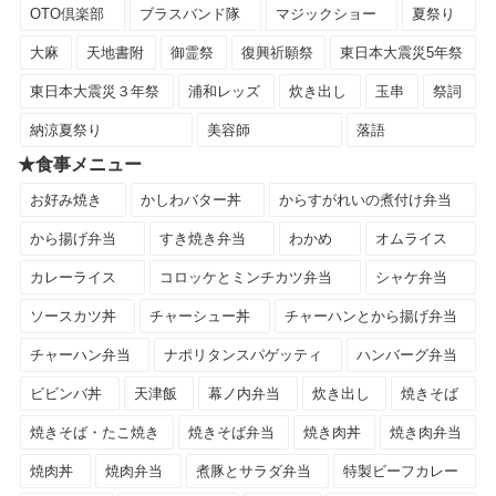
OTO倶楽部
ブラスバンド隊
マジックショー
夏祭り
大麻
天地書附
御霊祭
復興祈願祭
東日本大震災5年祭
東日本大震災３年祭
浦和レッズ
炊き出し
玉串
祭詞
納涼夏祭り
美容師
落語
★食事メニュー
お好み焼き
かしわバター丼
からすがれいの煮付け弁当
から揚げ弁当
すき焼き弁当
わかめ
オムライス
カレーライス
コロッケとミンチカツ弁当
シャケ弁当
ソースカツ丼
チャーシュー丼
チャーハンとから揚げ弁当
チャーハン弁当
ナポリタンスパゲッティ
ハンバーグ弁当
ビビンバ丼
天津飯
幕ノ内弁当
炊き出し
焼きそば
焼きそば・たこ焼き
焼きそば弁当
焼き肉丼
焼き肉弁当
焼肉丼
焼肉弁当
煮豚とサラダ弁当
特製ビーフカレー