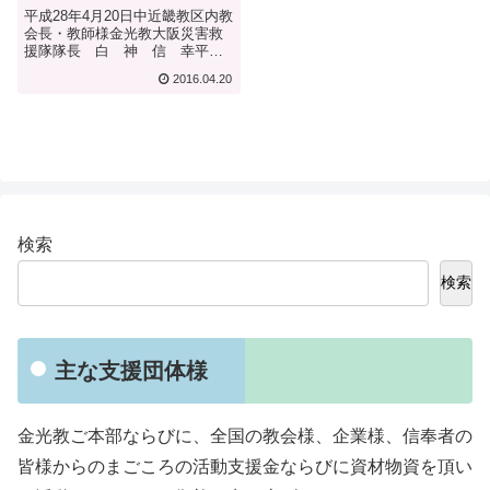
平成28年4月20日中近畿教区内教
会長・教師様金光教大阪災害救
援隊隊長 白 神 信 幸平成
28年熊本地震への活動支援金の
2016.04.20
お願い日々のご奉務まことに有
難うございます。さて、ご周知
の通り、4月14日から続いており
ます熊本・大分地方を中心とす
る大...
検索
検索
主な支援団体様
金光教ご本部ならびに、全国の教会様、企業様、信奉者の
皆様からのまごころの活動支援金ならびに資材物資を頂い