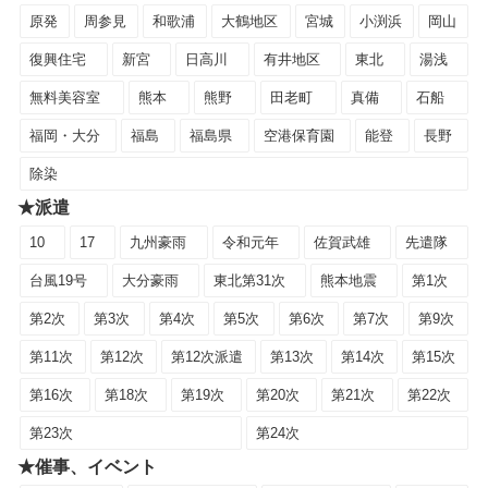
原発
周参見
和歌浦
大鶴地区
宮城
小渕浜
岡山
復興住宅
新宮
日高川
有井地区
東北
湯浅
無料美容室
熊本
熊野
田老町
真備
石船
福岡・大分
福島
福島県
空港保育園
能登
長野
除染
★派遣
10
17
九州豪雨
令和元年
佐賀武雄
先遣隊
台風19号
大分豪雨
東北第31次
熊本地震
第1次
第2次
第3次
第4次
第5次
第6次
第7次
第9次
第11次
第12次
第12次派遣
第13次
第14次
第15次
第16次
第18次
第19次
第20次
第21次
第22次
第23次
第24次
★催事、イベント