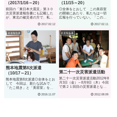
（2017/1/16～20）
（11/15～20）
前回の「東日本大震災」第３０
◎全体をとおして この美容室
次災害派遣報告書にも記載した
の開催にあたり、私たちは一切
が、東北の被災者の方で、私た
広報を行っていない。「この度
ちが大変お世話になった美容師
も美容室を開催する」と言った
2017.02.12
2017.02.11
のBさんという方が今回の第１０
時点で、被災者の方が自らチラ
次「熊本地震」災害派遣に志願
シを作成し、よかもんね（益城
派遣報告書
派遣報告書
され、参加した。当日は、朝か
町中心部にある地域で一番のス
ら準備を開始したが、ほどなく
ーパーマーケット）、セブンイ
して、Tさんと...
レブン（コンビニ...
熊本地震第8次派遣
第二十一次災害派遣活動
（10/17～21）
第二十一次災害派遣活動2012年8
熊本地震第8次派遣◎全体をとお
月3日（金）～8月9日（木）今回
して 今回は、新たな試みで、
で第２１回目の災害派遣とな
「たこ焼き」と「美容室」を行
り、隊としての救援活動も残す
った。 たこ焼き機は、玉水教
2016.11.07
2012.08.09
ところあと１回となった。今回
会の湯川先生にお願いして快く
でお別れの方も多く居るのだ
貸し出してくださったものであ
が、そんなお宅を訪ねると、顔
った。「難しいですよ」と言わ
に書いてあったのか、例外なく
れてあり、現地に行って、やは
相手の方に...
り練習をしてお...