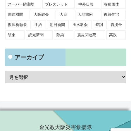
スーパー防潮堤
ブレスレット
中外日報
各種団体
国連機関
大阪教会
大麻
天地書附
復興住宅
復興祈願祭
手紙
朝日新聞
玉水教会
祭詞
義援金
装束
読売新聞
除染
震災関連死
高政
アーカイブ
金光教大阪災害救援隊