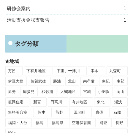
研修会案内
1
活動支援金収支報告
1
タグ分類
★地域
万呂
下有井地区
下里、十津川
串本
丸森町
伊豆大島
佐賀武雄
勝浦
北山
南牟婁
南紀
南部
原発
周参見
和歌浦
大鶴地区
宮城
小渕浜
岡山
復興住宅
新宮
日高川
有井地区
東北
湯浅
無料美容室
熊本
熊野
田老町
真備
石船
福岡・大分
福島
福島県
空港保育園
能登
長野