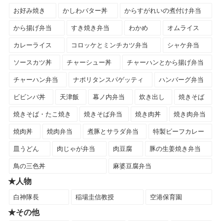
お好み焼き
かしわバター丼
からすがれいの煮付け弁当
から揚げ弁当
すき焼き弁当
わかめ
オムライス
カレーライス
コロッケとミンチカツ弁当
シャケ弁当
ソースカツ丼
チャーシュー丼
チャーハンとから揚げ弁当
チャーハン弁当
ナポリタンスパゲッティ
ハンバーグ弁当
ビビンバ丼
天津飯
幕ノ内弁当
炊き出し
焼きそば
焼きそば・たこ焼き
焼きそば弁当
焼き肉丼
焼き肉弁当
焼肉丼
焼肉弁当
煮豚とサラダ弁当
特製ビーフカレー
皿うどん
肉じゃが弁当
肉豆腐
豚の生姜焼き弁当
鳥の三色丼
麻婆豆腐弁当
★人物
白神隊長
稲場圭信教授
空港保育園
★その他