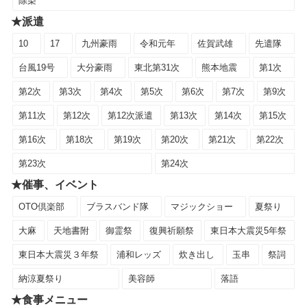
除染
★派遣
10
17
九州豪雨
令和元年
佐賀武雄
先遣隊
台風19号
大分豪雨
東北第31次
熊本地震
第1次
第2次
第3次
第4次
第5次
第6次
第7次
第9次
第11次
第12次
第12次派遣
第13次
第14次
第15次
第16次
第18次
第19次
第20次
第21次
第22次
第23次
第24次
★催事、イベント
OTO倶楽部
ブラスバンド隊
マジックショー
夏祭り
大麻
天地書附
御霊祭
復興祈願祭
東日本大震災5年祭
東日本大震災３年祭
浦和レッズ
炊き出し
玉串
祭詞
納涼夏祭り
美容師
落語
★食事メニュー