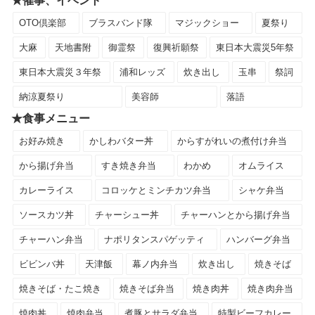
★催事、イベント
OTO倶楽部
ブラスバンド隊
マジックショー
夏祭り
大麻
天地書附
御霊祭
復興祈願祭
東日本大震災5年祭
東日本大震災３年祭
浦和レッズ
炊き出し
玉串
祭詞
納涼夏祭り
美容師
落語
★食事メニュー
お好み焼き
かしわバター丼
からすがれいの煮付け弁当
から揚げ弁当
すき焼き弁当
わかめ
オムライス
カレーライス
コロッケとミンチカツ弁当
シャケ弁当
ソースカツ丼
チャーシュー丼
チャーハンとから揚げ弁当
チャーハン弁当
ナポリタンスパゲッティ
ハンバーグ弁当
ビビンバ丼
天津飯
幕ノ内弁当
炊き出し
焼きそば
焼きそば・たこ焼き
焼きそば弁当
焼き肉丼
焼き肉弁当
焼肉丼
焼肉弁当
煮豚とサラダ弁当
特製ビーフカレー