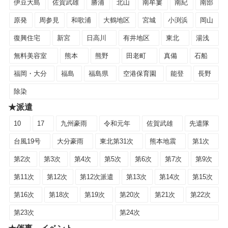
伊豆大島
佐賀武雄
勝浦
北山
南牟婁
南紀
南部
原発
周参見
和歌浦
大鶴地区
宮城
小渕浜
岡山
復興住宅
新宮
日高川
有井地区
東北
湯浅
無料美容室
熊本
熊野
田老町
真備
石船
福岡・大分
福島
福島県
空港保育園
能登
長野
除染
★派遣
10
17
九州豪雨
令和元年
佐賀武雄
先遣隊
台風19号
大分豪雨
東北第31次
熊本地震
第1次
第2次
第3次
第4次
第5次
第6次
第7次
第9次
第11次
第12次
第12次派遣
第13次
第14次
第15次
第16次
第18次
第19次
第20次
第21次
第22次
第23次
第24次