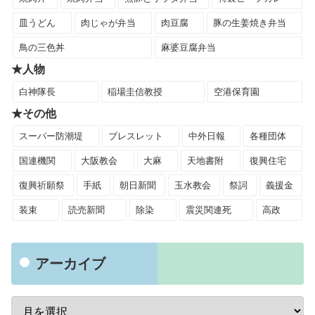
皿うどん
肉じゃが弁当
肉豆腐
豚の生姜焼き弁当
鳥の三色丼
麻婆豆腐弁当
★人物
白神隊長
稲場圭信教授
空港保育園
★その他
スーパー防潮堤
ブレスレット
中外日報
各種団体
国連機関
大阪教会
大麻
天地書附
復興住宅
復興祈願祭
手紙
朝日新聞
玉水教会
祭詞
義援金
装束
読売新聞
除染
震災関連死
高政
アーカイブ