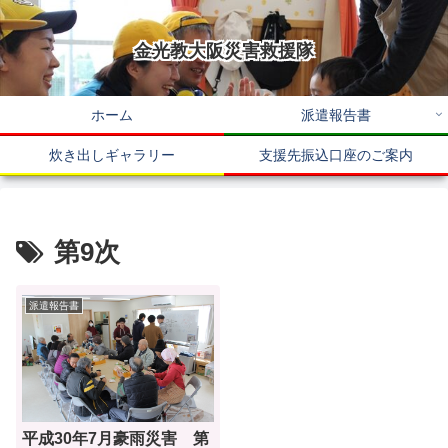
金光教大阪災害救援隊
ホーム
派遣報告書
炊き出しギャラリー
支援先振込口座のご案内
第9次
派遣報告書
平成30年7月豪雨災害 第