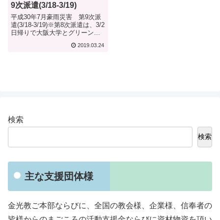
9次派遣(3/18-3/19)
平成30年7月豪雨災害 第9次派
遣(3/18-3/19)※第8次派遣は、3/2
日帰りで大阪大学とグリーンコ
ープとの共催で「たこ焼きカフ
2019.03.24
ェ」開催しました。○全体をとお
して このたびの「平成３０年
７月豪雨」における真備町派遣
では、本部布教部長で...
検索
検索
主な支援団体様
金光教ご本部ならびに、全国の教会様、企業様、信奉者の
皆様からのまごころの活動支援金ならびに資材物資を頂い