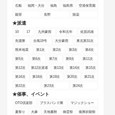
石船
福岡・大分
福島
福島県
空港保育園
能登
長野
除染
★派遣
10
17
九州豪雨
令和元年
佐賀武雄
先遣隊
台風19号
大分豪雨
東北第31次
熊本地震
第1次
第2次
第3次
第4次
第5次
第6次
第7次
第9次
第11次
第12次
第12次派遣
第13次
第14次
第15次
第16次
第18次
第19次
第20次
第21次
第22次
第23次
第24次
★催事、イベント
OTO倶楽部
ブラスバンド隊
マジックショー
夏祭り
大麻
天地書附
御霊祭
復興祈願祭