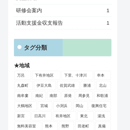
研修会案内
1
活動支援金収支報告
1
タグ分類
★地域
万呂
下有井地区
下里、十津川
串本
丸森町
伊豆大島
佐賀武雄
勝浦
北山
南牟婁
南紀
南部
原発
周参見
和歌浦
大鶴地区
宮城
小渕浜
岡山
復興住宅
新宮
日高川
有井地区
東北
湯浅
無料美容室
熊本
熊野
田老町
真備