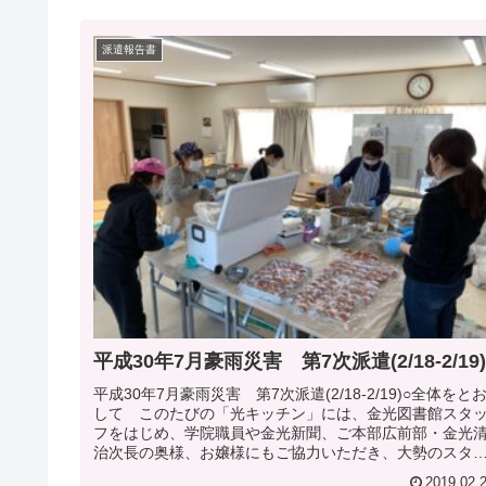
派遣報告書
平成30年7月豪雨災害 第7次派遣(2/18-2/19)
平成30年7月豪雨災害 第7次派遣(2/18-2/19)○全体をと
して このたびの「光キッチン」には、金光図書館スタ
フをはじめ、学院職員や金光新聞、ご本部広前部・金光
治次長の奥様、お嬢様にもご協力いただき、大勢のスタ
フで活動を行うこ...
2019.02.