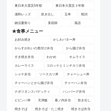
東日本大震災5年祭
東日本大震災３年祭
浦和レッズ
炊き出し
玉串
祭詞
納涼夏祭り
美容師
落語
★食事メニュー
お好み焼き
かしわバター丼
からすがれいの煮付け弁当
から揚げ弁当
すき焼き弁当
わかめ
オムライス
カレーライス
コロッケとミンチカツ弁当
シャケ弁当
ソースカツ丼
チャーシュー丼
チャーハンとから揚げ弁当
チャーハン弁当
ナポリタンスパゲッティ
ハンバーグ弁当
ビビンバ丼
天津飯
幕ノ内弁当
炊き出し
焼きそば
焼きそば・たこ焼き
焼きそば弁当