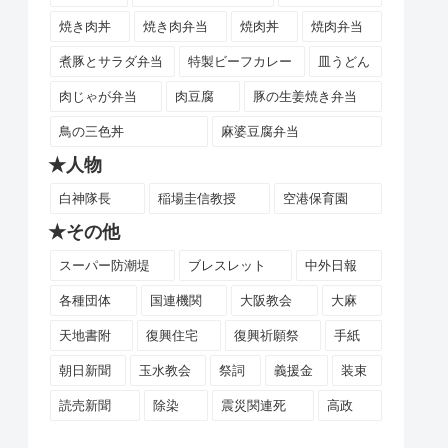
焼き肉丼
焼き肉弁当
焼肉丼
焼肉弁当
煮豚とサラダ弁当
特製ビーフカレー
皿うどん
肉じゃが弁当
肉豆腐
豚の生姜焼き弁当
鳥の三色丼
麻婆豆腐弁当
★人物
白神隊長
稲場圭信教授
空港保育園
★その他
スーパー防潮堤
ブレスレット
中外日報
各種団体
国連機関
大阪教会
大麻
天地書附
復興住宅
復興祈願祭
手紙
朝日新聞
玉水教会
祭詞
義援金
装束
読売新聞
除染
震災関連死
高政