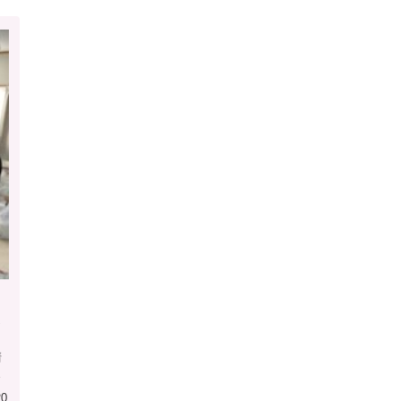
お
ッ
清
ッ
20