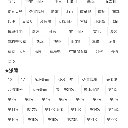
万呂
下有井地区
下里、十津川
串本
丸森町
伊豆大島
佐賀武雄
勝浦
北山
南牟婁
南紀
南部
原発
周参見
和歌浦
大鶴地区
宮城
小渕浜
岡山
復興住宅
新宮
日高川
有井地区
東北
湯浅
無料美容室
熊本
熊野
田老町
真備
石船
福岡・大分
福島
福島県
空港保育園
能登
長野
除染
★派遣
10
17
九州豪雨
令和元年
佐賀武雄
先遣隊
台風19号
大分豪雨
東北第31次
熊本地震
第1次
第2次
第3次
第4次
第5次
第6次
第7次
第9次
第11次
第12次
第12次派遣
第13次
第14次
第15次
第16次
第18次
第19次
第20次
第21次
第22次