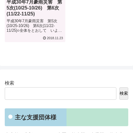
平成30年7月豪雨災害 第
5次(10/25-10/26) 第6次
(11/22-11/25)
平成30年7月豪雨災害 第5次
(10/25-10/26) 第6次(11/22-
11/25)○全体をとおして いよい
よ、「平成３０年 ７月豪雨」に
2018.11.23
おける救援活動も本格的に始動
した。 ここまで、いろんな場
所を転々としてきたが、被災者
の方々も状況...
検索
検索
主な支援団体様