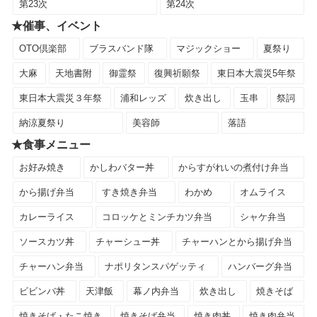
第23次
第24次
★催事、イベント
OTO倶楽部
ブラスバンド隊
マジックショー
夏祭り
大麻
天地書附
御霊祭
復興祈願祭
東日本大震災5年祭
東日本大震災３年祭
浦和レッズ
炊き出し
玉串
祭詞
納涼夏祭り
美容師
落語
★食事メニュー
お好み焼き
かしわバター丼
からすがれいの煮付け弁当
から揚げ弁当
すき焼き弁当
わかめ
オムライス
カレーライス
コロッケとミンチカツ弁当
シャケ弁当
ソースカツ丼
チャーシュー丼
チャーハンとから揚げ弁当
チャーハン弁当
ナポリタンスパゲッティ
ハンバーグ弁当
ビビンバ丼
天津飯
幕ノ内弁当
炊き出し
焼きそば
焼きそば・たこ焼き
焼きそば弁当
焼き肉丼
焼き肉弁当