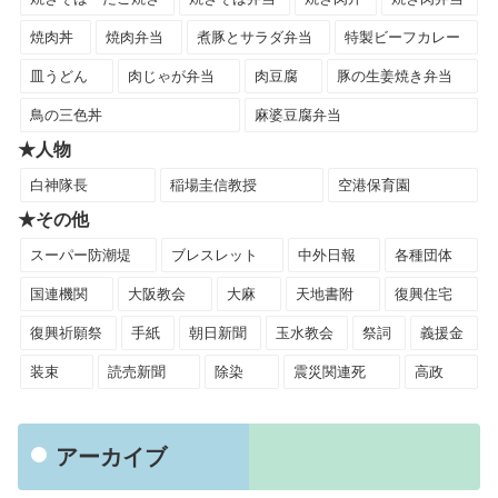
焼肉丼
焼肉弁当
煮豚とサラダ弁当
特製ビーフカレー
皿うどん
肉じゃが弁当
肉豆腐
豚の生姜焼き弁当
鳥の三色丼
麻婆豆腐弁当
★人物
白神隊長
稲場圭信教授
空港保育園
★その他
スーパー防潮堤
ブレスレット
中外日報
各種団体
国連機関
大阪教会
大麻
天地書附
復興住宅
復興祈願祭
手紙
朝日新聞
玉水教会
祭詞
義援金
装束
読売新聞
除染
震災関連死
高政
アーカイブ