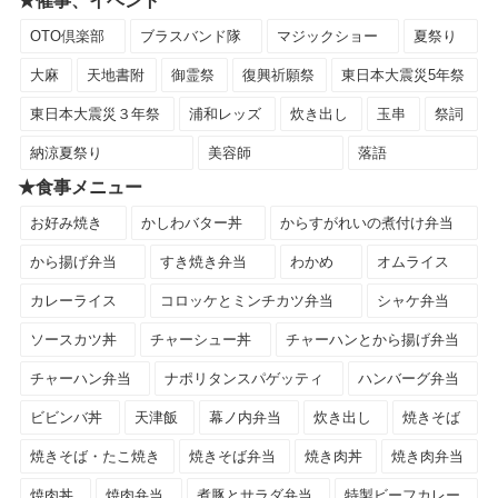
★催事、イベント
OTO倶楽部
ブラスバンド隊
マジックショー
夏祭り
大麻
天地書附
御霊祭
復興祈願祭
東日本大震災5年祭
東日本大震災３年祭
浦和レッズ
炊き出し
玉串
祭詞
納涼夏祭り
美容師
落語
★食事メニュー
お好み焼き
かしわバター丼
からすがれいの煮付け弁当
から揚げ弁当
すき焼き弁当
わかめ
オムライス
カレーライス
コロッケとミンチカツ弁当
シャケ弁当
ソースカツ丼
チャーシュー丼
チャーハンとから揚げ弁当
チャーハン弁当
ナポリタンスパゲッティ
ハンバーグ弁当
ビビンバ丼
天津飯
幕ノ内弁当
炊き出し
焼きそば
焼きそば・たこ焼き
焼きそば弁当
焼き肉丼
焼き肉弁当
焼肉丼
焼肉弁当
煮豚とサラダ弁当
特製ビーフカレー