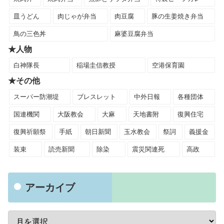
皿うどん
肉じゃが弁当
肉豆腐
豚の生姜焼き弁当
鳥の三色丼
麻婆豆腐弁当
★人物
白神隊長
稲場圭信教授
空港保育園
★その他
スーパー防潮堤
ブレスレット
中外日報
各種団体
国連機関
大阪教会
大麻
天地書附
復興住宅
復興祈願祭
手紙
朝日新聞
玉水教会
祭詞
義援金
装束
読売新聞
除染
震災関連死
高政
アーカイブ