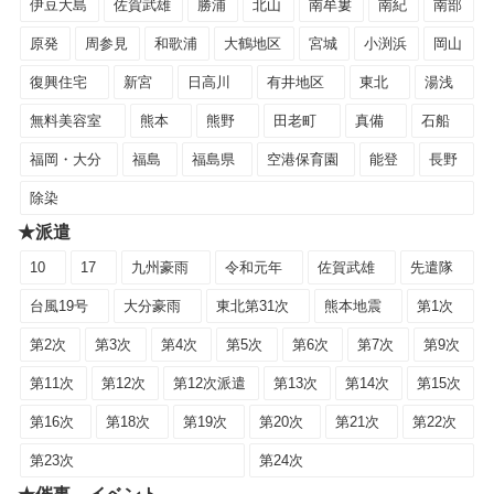
伊豆大島
佐賀武雄
勝浦
北山
南牟婁
南紀
南部
原発
周参見
和歌浦
大鶴地区
宮城
小渕浜
岡山
復興住宅
新宮
日高川
有井地区
東北
湯浅
無料美容室
熊本
熊野
田老町
真備
石船
福岡・大分
福島
福島県
空港保育園
能登
長野
除染
★派遣
10
17
九州豪雨
令和元年
佐賀武雄
先遣隊
台風19号
大分豪雨
東北第31次
熊本地震
第1次
第2次
第3次
第4次
第5次
第6次
第7次
第9次
第11次
第12次
第12次派遣
第13次
第14次
第15次
第16次
第18次
第19次
第20次
第21次
第22次
第23次
第24次