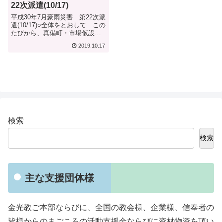
22次派遣(10/17)
平成30年7月豪雨災害 第22次派
遣(10/17)○全体をとおして この
たびから、真備町・市場仮設団
地での「光キッチン」を一旦休
2019.10.17
止して、同、真備町の下有井公
民館（下有井地区女子会）に活
動をシフトした。理由は、経費
的なことや仮設住宅にはまだ
他...
検索
検索
主な支援団体様
金光教ご本部ならびに、全国の教会様、企業様、信奉者の
皆様からのまごころの活動支援金ならびに資材物資を頂い