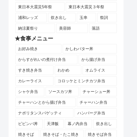
東日本大震災5年祭
東日本大震災３年祭
浦和レッズ
炊き出し
玉串
祭詞
納涼夏祭り
美容師
落語
★食事メニュー
お好み焼き
かしわバター丼
からすがれいの煮付け弁当
から揚げ弁当
すき焼き弁当
わかめ
オムライス
カレーライス
コロッケとミンチカツ弁当
シャケ弁当
ソースカツ丼
チャーシュー丼
チャーハンとから揚げ弁当
チャーハン弁当
ナポリタンスパゲッティ
ハンバーグ弁当
ビビンバ丼
天津飯
幕ノ内弁当
炊き出し
焼きそば
焼きそば・たこ焼き
焼きそば弁当