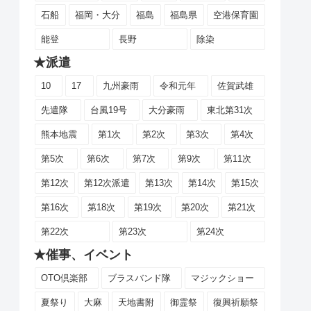
石船
福岡・大分
福島
福島県
空港保育園
能登
長野
除染
★派遣
10
17
九州豪雨
令和元年
佐賀武雄
先遣隊
台風19号
大分豪雨
東北第31次
熊本地震
第1次
第2次
第3次
第4次
第5次
第6次
第7次
第9次
第11次
第12次
第12次派遣
第13次
第14次
第15次
第16次
第18次
第19次
第20次
第21次
第22次
第23次
第24次
★催事、イベント
OTO倶楽部
ブラスバンド隊
マジックショー
夏祭り
大麻
天地書附
御霊祭
復興祈願祭