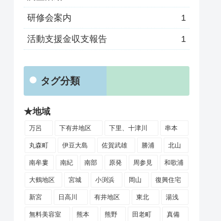
研修会案内
1
活動支援金収支報告
1
タグ分類
★地域
万呂
下有井地区
下里、十津川
串本
丸森町
伊豆大島
佐賀武雄
勝浦
北山
南牟婁
南紀
南部
原発
周参見
和歌浦
大鶴地区
宮城
小渕浜
岡山
復興住宅
新宮
日高川
有井地区
東北
湯浅
無料美容室
熊本
熊野
田老町
真備