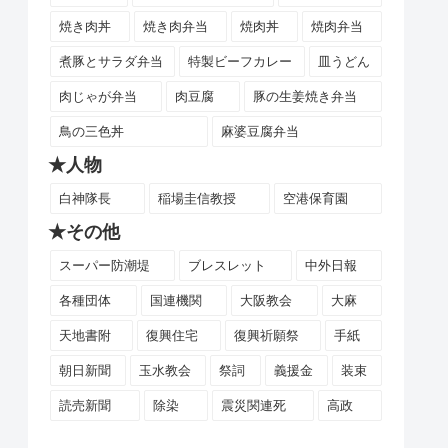
焼き肉丼
焼き肉弁当
焼肉丼
焼肉弁当
煮豚とサラダ弁当
特製ビーフカレー
皿うどん
肉じゃが弁当
肉豆腐
豚の生姜焼き弁当
鳥の三色丼
麻婆豆腐弁当
★人物
白神隊長
稲場圭信教授
空港保育園
★その他
スーパー防潮堤
ブレスレット
中外日報
各種団体
国連機関
大阪教会
大麻
天地書附
復興住宅
復興祈願祭
手紙
朝日新聞
玉水教会
祭詞
義援金
装束
読売新聞
除染
震災関連死
高政