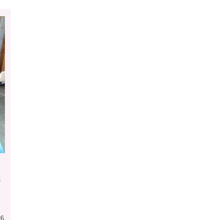
報
）
援
26