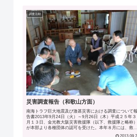
調査活動
災害調査報告（和歌山方面）
南海トラフ巨大地震及び激甚災害における調査について
告書2013年9月24日（火）～9月26日（木）平成２５年３
月１３日、金光教大阪災害救援隊（以下、救援隊と略称
が本部より各種団体の認可を受けた。本年８月には、救
隊発足後、初めての会議が...
2013.09.