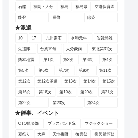
石船
福岡・大分
福島
福島県
空港保育園
能登
長野
除染
★派遣
10
17
九州豪雨
令和元年
佐賀武雄
先遣隊
台風19号
大分豪雨
東北第31次
熊本地震
第1次
第2次
第3次
第4次
第5次
第6次
第7次
第9次
第11次
第12次
第12次派遣
第13次
第14次
第15次
第16次
第18次
第19次
第20次
第21次
第22次
第23次
第24次
★催事、イベント
OTO倶楽部
ブラスバンド隊
マジックショー
夏祭り
大麻
天地書附
御霊祭
復興祈願祭