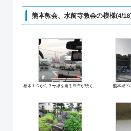
熊本教会、水前寺教会の模様(4/18
植木ＩＣから３号線を走る渋滞が続く。
熊本城下