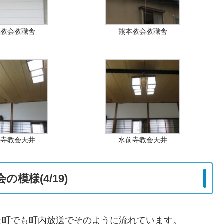
本教会教職舎
熊本教会教職舎
前寺教会天井
水前寺教会天井
模様(4/19)
た町でも町内放送でそのように流れています。