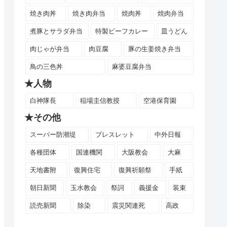
焼き肉丼
焼き肉弁当
焼肉丼
焼肉弁当
煮豚とサラダ弁当
特製ビーフカレー
皿うどん
肉じゃが弁当
肉豆腐
豚の生姜焼き弁当
鳥の三色丼
麻婆豆腐弁当
★人物
白神隊長
稲場圭信教授
空港保育園
★その他
スーパー防潮堤
ブレスレット
中外日報
各種団体
国連機関
大阪教会
大麻
天地書附
復興住宅
復興祈願祭
手紙
朝日新聞
玉水教会
祭詞
義援金
装束
読売新聞
除染
震災関連死
高政