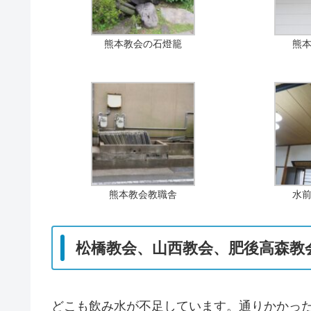
熊本教会の石燈籠
熊
熊本教会教職舎
水
松橋教会、山西教会、肥後高森教会の
どこも飲み水が不足しています。通りかかっ