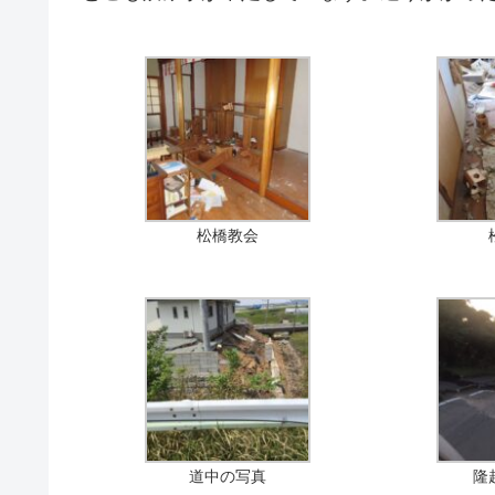
松橋教会
道中の写真
隆