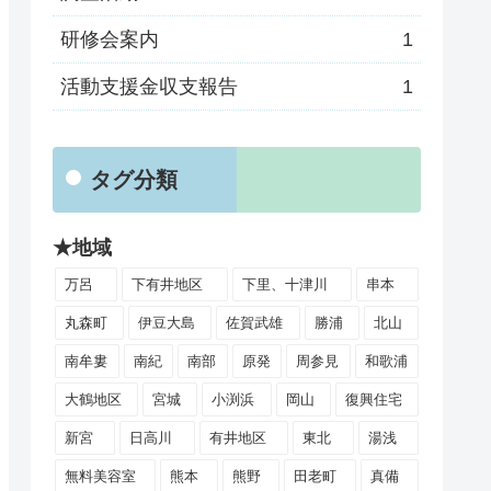
研修会案内
1
活動支援金収支報告
1
タグ分類
★地域
万呂
下有井地区
下里、十津川
串本
丸森町
伊豆大島
佐賀武雄
勝浦
北山
南牟婁
南紀
南部
原発
周参見
和歌浦
大鶴地区
宮城
小渕浜
岡山
復興住宅
新宮
日高川
有井地区
東北
湯浅
無料美容室
熊本
熊野
田老町
真備