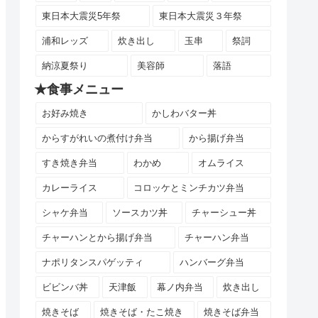
東日本大震災5年祭
東日本大震災３年祭
浦和レッズ
炊き出し
玉串
祭詞
納涼夏祭り
美容師
落語
★食事メニュー
お好み焼き
かしわバター丼
からすがれいの煮付け弁当
から揚げ弁当
すき焼き弁当
わかめ
オムライス
カレーライス
コロッケとミンチカツ弁当
シャケ弁当
ソースカツ丼
チャーシュー丼
チャーハンとから揚げ弁当
チャーハン弁当
ナポリタンスパゲッティ
ハンバーグ弁当
ビビンバ丼
天津飯
幕ノ内弁当
炊き出し
焼きそば
焼きそば・たこ焼き
焼きそば弁当